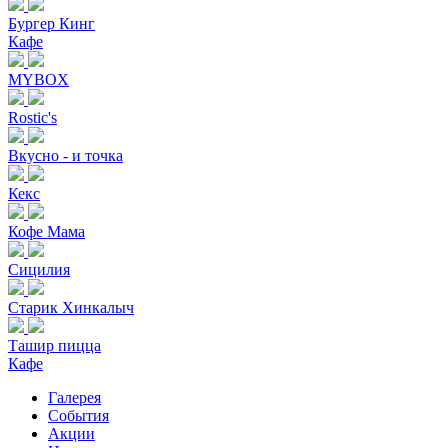
Бургер Кинг
Кафе
MYBOX
Rostic's
Вкусно - и точка
Кекс
Кофе Мама
Сицилия
Старик Хинкалыч
Ташир пицца
Кафе
Галерея
События
Акции